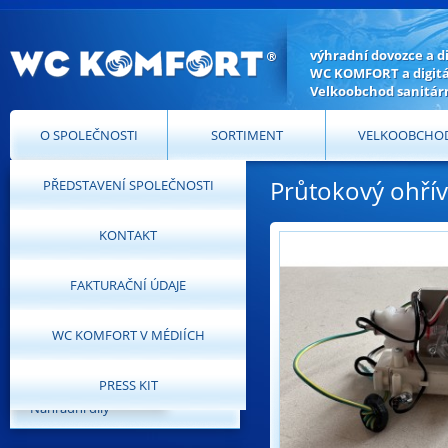
výhradní dovozce a d
WC KOMFORT a digitál
Velkoobchod sanitár
O SPOLEČNOSTI
SORTIMENT
VELKOOBCHO
Průtokový ohří
PŘEDSTAVENÍ SPOLEČNOSTI
Náhradní díly
KONTAKT
Elektronické bidety
Přídavné bidety
FAKTURAČNÍ ÚDAJE
Digitální toalety
WC KOMFORT V MÉDIÍCH
Příslušenství
PRESS KIT
Náhradní díly