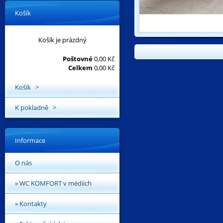
Košík
Košík je prázdný
Poštovné
0,00 Kč
Celkem
0,00 Kč
Košík >
K pokladně >
Informace
O nás
» WC KOMFORT v médiích
» Kontakty