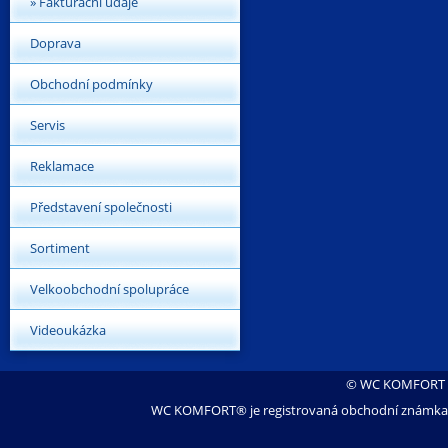
» Fakturační údaje
Doprava
Obchodní podmínky
Servis
Reklamace
Představení společnosti
Sortiment
Velkoobchodní spolupráce
Videoukázka
© WC KOMFORT s.
WC KOMFORT® je registrovaná obchodní známka s