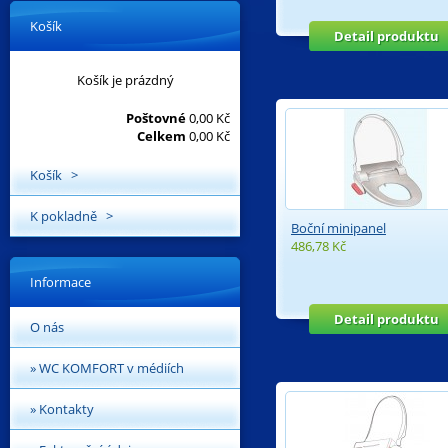
Košík
Detail produktu
Košík je prázdný
Poštovné
0,00 Kč
Celkem
0,00 Kč
Košík >
K pokladně >
Boční minipanel
486,78 Kč
Informace
Detail produktu
O nás
» WC KOMFORT v médiích
» Kontakty