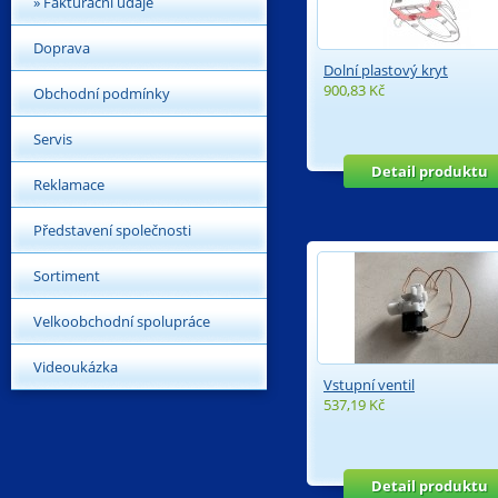
» Fakturační údaje
Doprava
Dolní plastový kryt
900,83 Kč
Obchodní podmínky
Servis
Detail produktu
Reklamace
Představení společnosti
Sortiment
Velkoobchodní spolupráce
Videoukázka
Vstupní ventil
537,19 Kč
Detail produktu