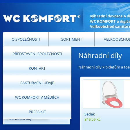
výhradní dovozce a d
WC KOMFORT a digitál
Velkoobchod sanitár
O SPOLEČNOSTI
SORTIMENT
VELKOOBCHO
Náhradní díly
PŘEDSTAVENÍ SPOLEČNOSTI
Náhradní díly
Náhradní díly k bidetům a to
KONTAKT
Elektronické bidety
Přídavné bidety
FAKTURAČNÍ ÚDAJE
Digitální toalety
WC KOMFORT V MÉDIÍCH
Příslušenství
PRESS KIT
Sedák
Náhradní díly
849,59 Kč